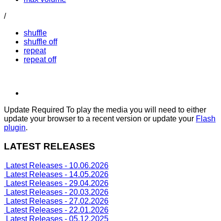
/
shuffle
shuffle off
repeat
repeat off
Update Required
To play the media you will need to either
update your browser to a recent version or update your
Flash
plugin
.
LATEST RELEASES
Latest Releases - 10.06.2026
Latest Releases - 14.05.2026
Latest Releases - 29.04.2026
Latest Releases - 20.03.2026
Latest Releases - 27.02.2026
Latest Releases - 22.01.2026
Latest Releases - 05.12.2025