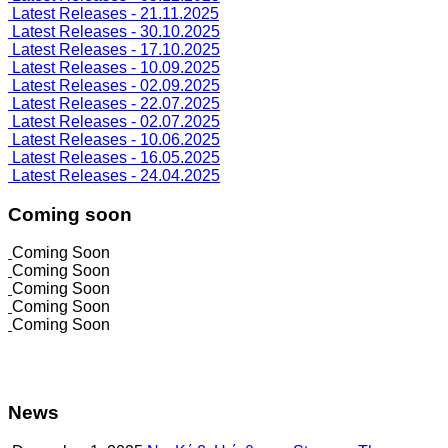
Latest Releases - 21.11.2025
Latest Releases - 30.10.2025
Latest Releases - 17.10.2025
Latest Releases - 10.09.2025
Latest Releases - 02.09.2025
Latest Releases - 22.07.2025
Latest Releases - 02.07.2025
Latest Releases - 10.06.2025
Latest Releases - 16.05.2025
Latest Releases - 24.04.2025
Coming soon
Coming Soon
Coming Soon
Coming Soon
Coming Soon
Coming Soon
News